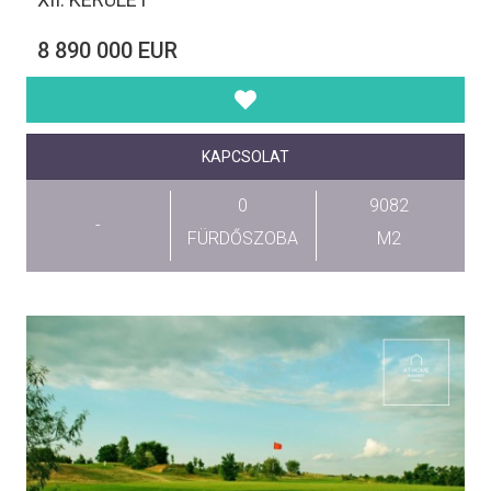
8 890 000 EUR
KAPCSOLAT
0
9082
-
FÜRDŐSZOBA
M2