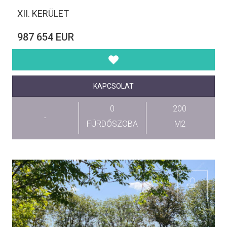
XII. KERÜLET
987 654 EUR
KAPCSOLAT
0
200
-
FÜRDŐSZOBA
M2