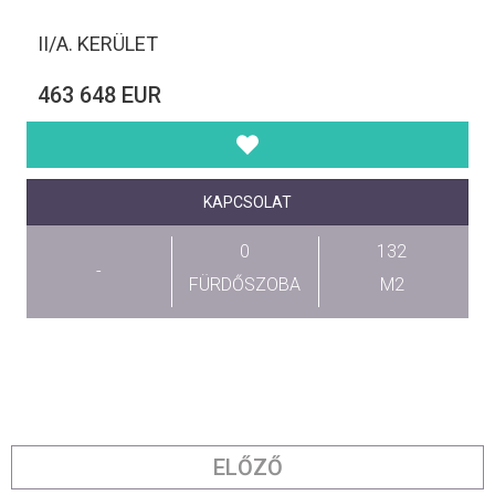
II/A. KERÜLET
463 648 EUR
KAPCSOLAT
0
132
-
FÜRDŐSZOBA
M2
ELŐZŐ