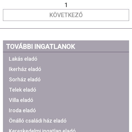
1
KÖVETKEZŐ
TOVÁBBI INGATLANOK
Lakás eladó
Ikerház eladó
Sorház eladó
Telek eladó
Villa eladó
Iroda eladó
Önálló családi ház eladó
Kereskedelmi ingatlan eladó