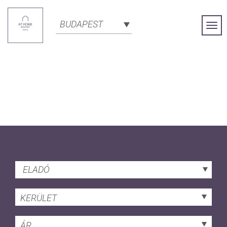
BUDAPEST
Togg
Navi
ELADÓ
KERÜLET
ÁR