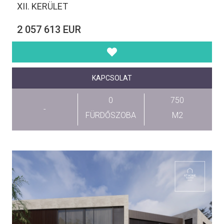
XII. KERÜLET
2 057 613 EUR
KAPCSOLAT
0
750
-
FÜRDŐSZOBA
M2