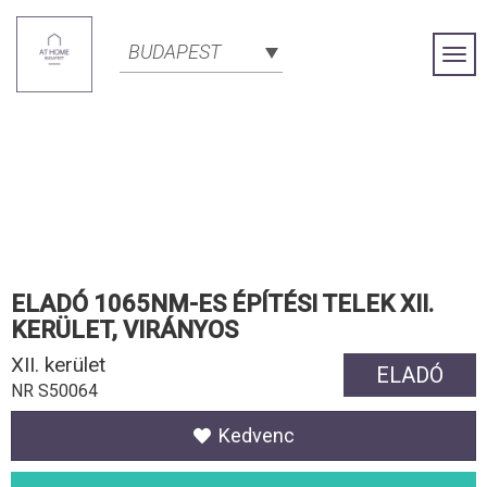
BUDAPEST
Togg
Navi
ELADÓ 1065NM-ES ÉPÍTÉSI TELEK XII.
KERÜLET, VIRÁNYOS
XII. kerület
ELADÓ
NR S50064
Kedvenc