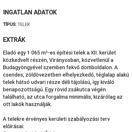
INGATLAN ADATOK
TÍPUS:
TELEK
EXTRÁK
Eladó egy 1 065 m²-es építési telek a XII. kerület
közkedvelt részén, Virányosban, közvetlenül a
Budagyöngyével szemben fekvő domboldalon. A
csendes, zöldövezetben elhelyezkedő, téglalap alakú
telek hátsó udvari része déli tájolású, így kiváló
benapozottságú. Egy rövid zsákutca végén
található, az utca forgalma minimális, kizárólag az
ott lakók használják.
A telekre érvényes kerületi szabályozási terv
előírásai: