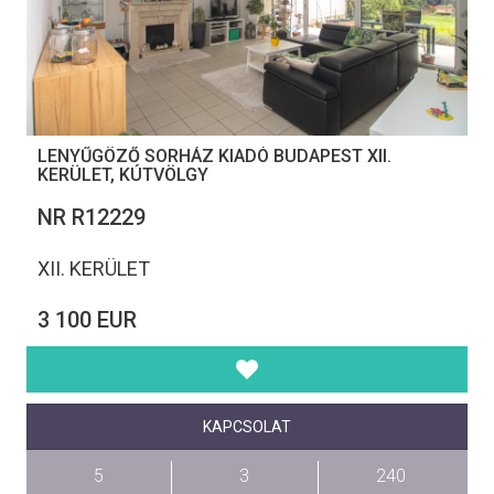
LENYŰGÖZŐ SORHÁZ KIADÓ BUDAPEST XII.
KERÜLET, KÚTVÖLGY
NR R12229
XII. KERÜLET
3 100 EUR
KAPCSOLAT
5
3
240