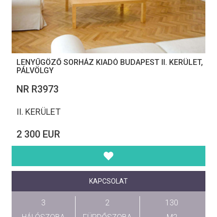
LENYŰGÖZŐ SORHÁZ KIADÓ BUDAPEST II. KERÜLET,
PÁLVÖLGY
NR R3973
II. KERÜLET
2 300 EUR
KAPCSOLAT
3
2
130