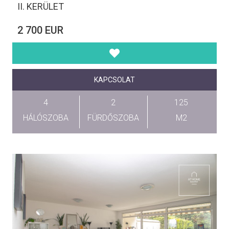
II. KERÜLET
2 700 EUR
KAPCSOLAT
4
2
125
HÁLÓSZOBA
FÜRDŐSZOBA
M2