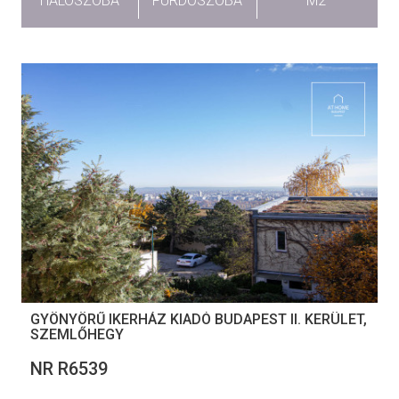
HÁLÓSZOBA
FÜRDŐSZOBA
M2
GYÖNYÖRŰ IKERHÁZ KIADÓ BUDAPEST II. KERÜLET,
SZEMLŐHEGY
NR R6539