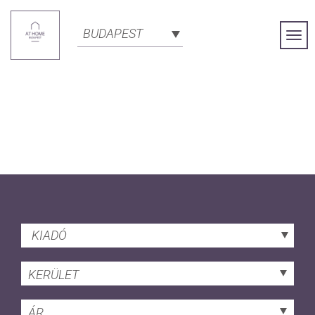
BUDAPEST
Togg
Navi
KIADÓ
KERÜLET
ÁR