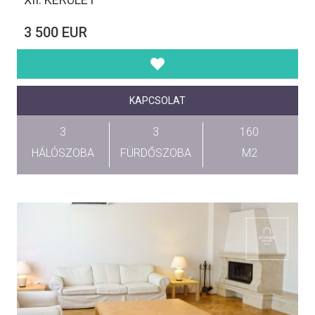
3 500 EUR
KAPCSOLAT
3
3
160
HÁLÓSZOBA
FÜRDŐSZOBA
M2