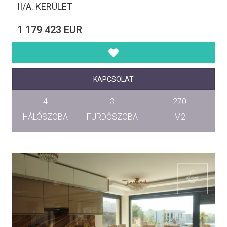
II/A. KERÜLET
1 179 423 EUR
KAPCSOLAT
4
3
270
HÁLÓSZOBA
FÜRDŐSZOBA
M2