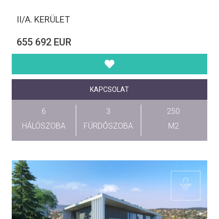
II/A. KERÜLET
655 692 EUR
KAPCSOLAT
6
3
250
HÁLÓSZOBA
FÜRDŐSZOBA
M2