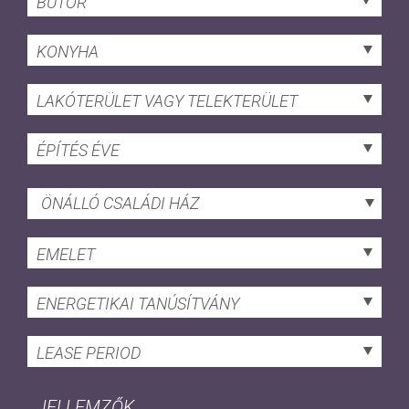
BÚTOR
KONYHA
LAKÓTERÜLET VAGY TELEKTERÜLET
ÉPÍTÉS ÉVE
ÖNÁLLÓ CSALÁDI HÁZ
EMELET
ENERGETIKAI TANÚSÍTVÁNY
LEASE PERIOD
JELLEMZŐK