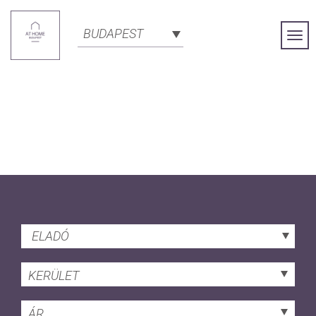
BUDAPEST
Togg
Navi
ELADÓ
KERÜLET
ÁR