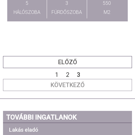
5
3
550
HÁLÓSZOBA
FÜRDŐSZOBA
M2
ELŐZŐ
1
2
3
KÖVETKEZŐ
TOVÁBBI INGATLANOK
Lakás eladó