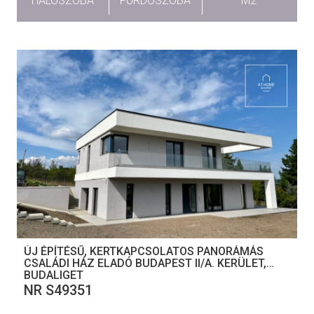
HÁLÓSZOBA
FÜRDŐSZOBA
M2
ÚJ ÉPÍTÉSŰ, KERTKAPCSOLATOS PANORÁMÁS
CSALÁDI HÁZ ELADÓ BUDAPEST II/A. KERÜLET,
BUDALIGET
NR S49351