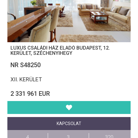
LUXUS CSALÁDI HÁZ ELADÓ BUDAPEST, 12.
KERÜLET, SZÉCHENYIHEGY
NR S48250
XII. KERÜLET
2 331 961 EUR
KAPCSOLAT
4
3
320