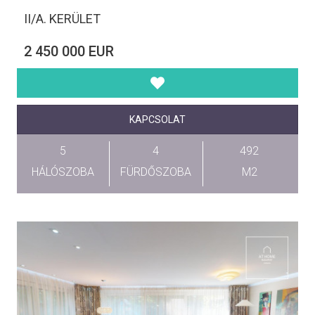
II/A. KERÜLET
2 450 000 EUR
KAPCSOLAT
5
4
492
HÁLÓSZOBA
FÜRDŐSZOBA
M2