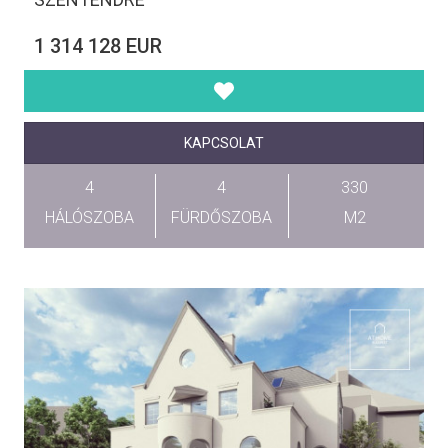
1 314 128 EUR
KAPCSOLAT
4
4
330
HÁLÓSZOBA
FÜRDŐSZOBA
M2