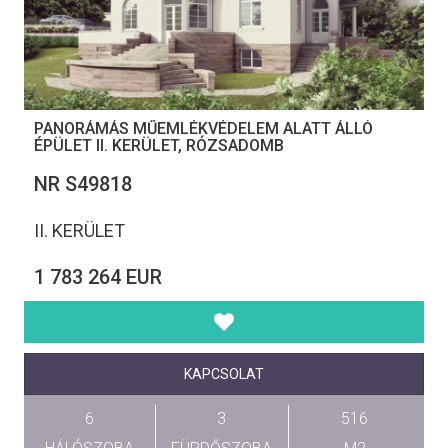
PANORÁMÁS MŰEMLÉKVÉDELEM ALATT ÁLLÓ
ÉPÜLET II. KERÜLET, RÓZSADOMB
NR S49818
II. KERÜLET
1 783 264 EUR
KAPCSOLAT
6
3
516