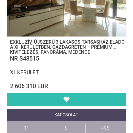
EXKLUZÍV, ÚJSZERŰ 3 LAKÁSOS TÁRSASHÁZ ELADÓ
A XI. KERÜLETBEN, GAZDAGRÉTEN – PRÉMIUM
KIVITELEZÉS, PANORÁMA, MEDENCE
NR S48515
XI. KERÜLET
2 606 310 EUR
KAPCSOLAT
11
6
495