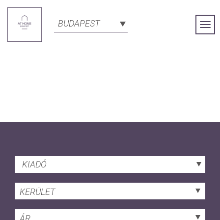
BUDAPEST
Togg
Navi
KIADÓ
KERÜLET
ÁR