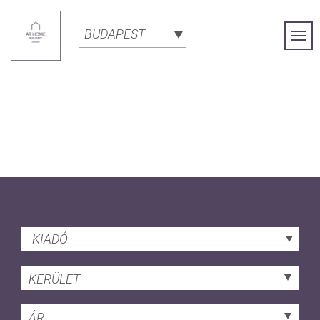
BUDAPEST
Togg
Navi
KIADÓ
KERÜLET
ÁR