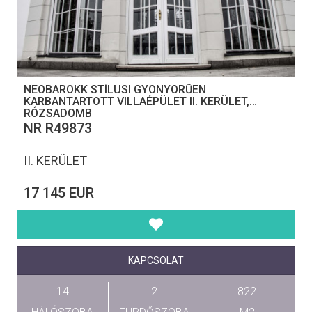
NEOBAROKK STÍLUSI GYÖNYÖRŰEN
KARBANTARTOTT VILLAÉPÜLET II. KERÜLET,
RÓZSADOMB
NR R49873
II. KERÜLET
17 145 EUR
KAPCSOLAT
14
2
822