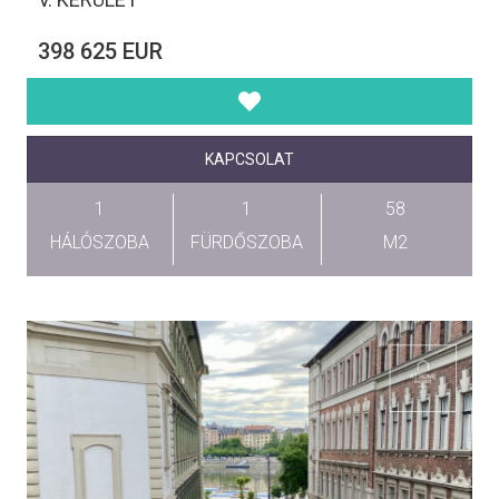
398 625 EUR
KAPCSOLAT
1
1
58
HÁLÓSZOBA
FÜRDŐSZOBA
M2