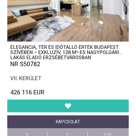
ELEGANCIA, TÉR ÉS IDŐTÁLLÓ ÉRTÉK BUDAPEST
SZÍVÉBEN – EXKLUZÍV, 128 M²-ES NAGYPOLGÁRI
LAKÁS ELADÓ ERZSÉBETVÁROSBAN
NR S50782
VII. KERÜLET
426 116 EUR
KAPCSOLAT
3
2
135