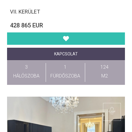
VII. KERÜLET
428 865 EUR
KAPCSOLAT
3
1
124
HÁLÓSZOBA
FÜRDŐSZOBA
M2