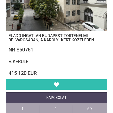
ELADÓ INGATLAN BUDAPEST TÖRTÉNELMI
BELVÁROSÁBAN, A KÁROLYI-KERT KÖZELÉBEN
NR S50761
V. KERÜLET
415 120 EUR
KAPCSOLAT
1
1
69