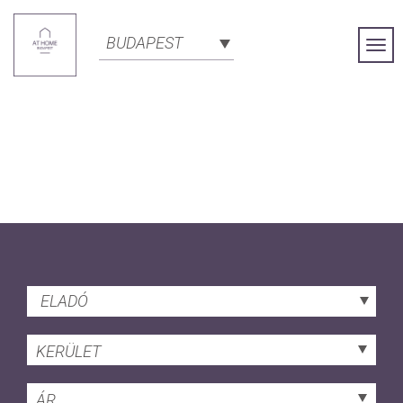
BUDAPEST
Togg
Navi
ELADÓ
KERÜLET
ÁR