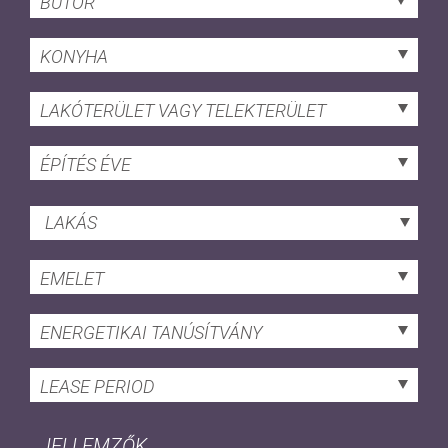
BÚTOR
KONYHA
LAKÓTERÜLET VAGY TELEKTERÜLET
ÉPÍTÉS ÉVE
LAKÁS
EMELET
ENERGETIKAI TANÚSÍTVÁNY
LEASE PERIOD
JELLEMZŐK