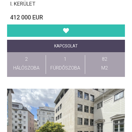
I. KERÜLET
412 000 EUR
KAPCSOLAT
2
1
82
HÁLÓSZOBA
FÜRDŐSZOBA
M2