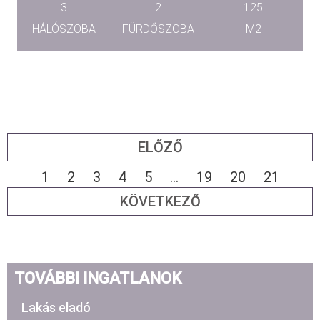
3
2
125
HÁLÓSZOBA
FÜRDŐSZOBA
M2
ELŐZŐ
1
2
3
4
5
...
19
20
21
KÖVETKEZŐ
TOVÁBBI INGATLANOK
Lakás eladó