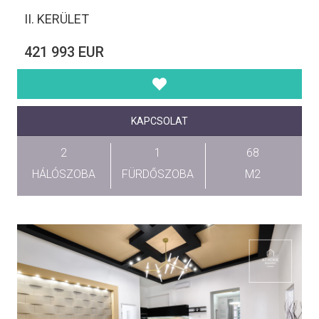
II. KERÜLET
421 993 EUR
KAPCSOLAT
2
1
68
HÁLÓSZOBA
FÜRDŐSZOBA
M2