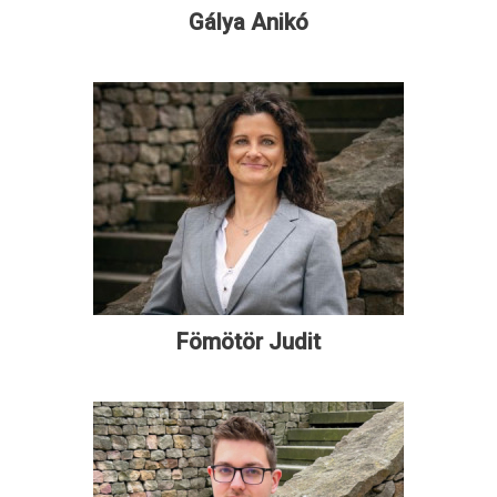
Gálya Anikó
Fömötör Judit