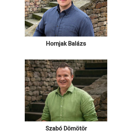
Hornjak Balázs
Szabó Dömötör