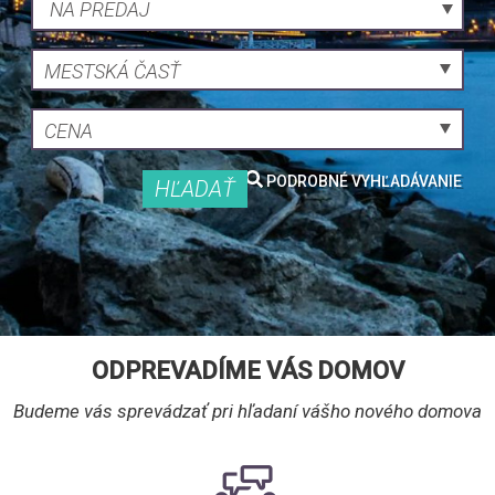
NA PREDAJ
MESTSKÁ ČASŤ
CENA
PODROBNÉ VYHĽADÁVANIE
HĽADAŤ
ODPREVADÍME VÁS DOMOV
Budeme vás sprevádzať pri hľadaní vášho nového domova