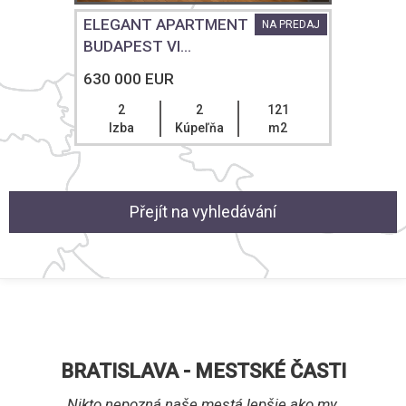
ELEGANT APARTMENT
J
NA PREDAJ
BUDAPEST VI...
630 000 EUR
2
2
121
Izba
Kúpeľňa
m2
Přejít na vyhledávání
BRATISLAVA - MESTSKÉ ČASTI
Nikto nepozná naše mestá lepšie ako my.