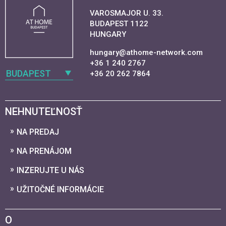
VAROSMAJOR U. 33.
BUDAPEST 1122
HUNGARY
hungary@athome-network.com
+36 1 240 2767
BUDAPEST
+36 20 262 7864
NEHNUTEĽNOSŤ
NA PREDAJ
NA PRENÁJOM
INZERUJTE U NÁS
UŽITOČNÉ INFORMÁCIE
O