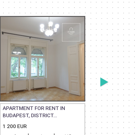
APARTMENT FOR RENT IN
RENOVAT
BUDAPEST, DISTRICT...
APARTMEN
1 200 EUR
1 200 EU