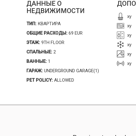
ДАННЫЕ О
ДОПО
НЕДВИЖИМОСТИ
xy
ТИП:
КВАРТИРА
xy
ОБЩИЕ РАСХОДЫ:
69 EUR
xy
ЭТАЖ:
9TH FLOOR
xy
СПАЛЬНЫЕ:
2
xy
ВАННЫЕ:
1
xy
ГАРАЖ:
UNDERGROUND GARAGE(1)
PET POLICY:
ALLOWED