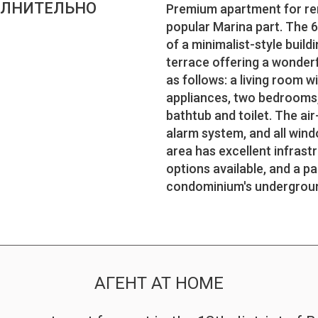
ЛНИТЕЛЬНО
Premium apartment for rent
popular Marina part. The 6
of a minimalist-style build
terrace offering a wonderf
as follows: a living room 
appliances, two bedrooms, 
bathtub and toilet. The ai
alarm system, and all win
area has excellent infrast
options available, and a p
condominium's undergroun
АГЕНТ AT HOME