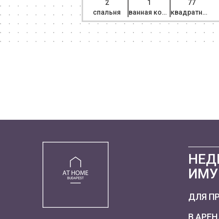
85
2
1
77
квадратный метр
спальня
ванная комната
квадратный метр
НЕД
ИМУ
ДЛЯ П
В АРЕ