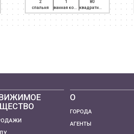
2
1
80
спальня
ванная комната
квадратный метр
ВИЖИМОЕ
О
ЩЕСТВО
ГОРОДА
РОДАЖИ
АГЕНТЫ
НДУ