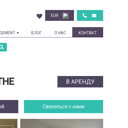
EUR
GEMENT
БЛОГ
О НАС
КОНТАКТ
THE
В АРЕНДУ
ый
Cвязаться с нами