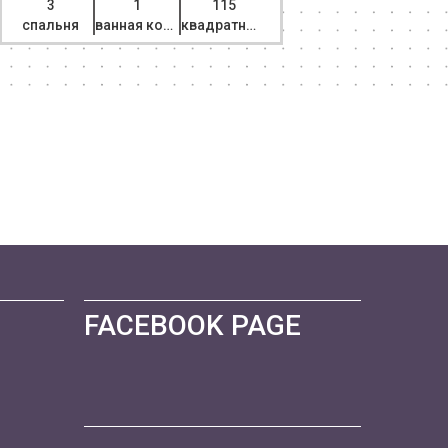
3
1
115
2
спальня
ванная комната
квадратный метр
спальня
FACEBOOK PAGE