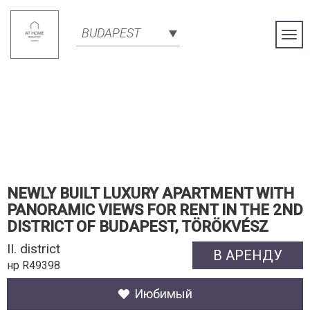
BUDAPEST
Togg
Navi
NEWLY BUILT LUXURY APARTMENT WITH
PANORAMIC VIEWS FOR RENT IN THE 2ND
DISTRICT OF BUDAPEST, TÖRÖKVÉSZ
II. district
В АРЕНДУ
нр R49398
Июбимый