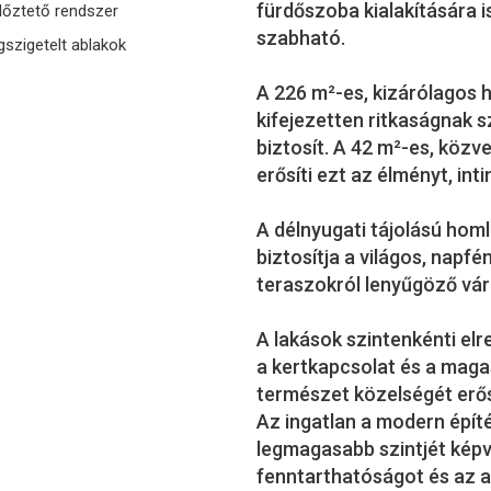
fürdőszoba kialakítására i
lőztető rendszer
szabható.
szigetelt ablakok
A 226 m²-es, kizárólagos h
kifejezetten ritkaságnak sz
biztosít. A 42 m²-es, közv
erősíti ezt az élményt, in
A délnyugati tájolású hom
biztosítja a világos, napf
teraszokról lenyűgöző vár
A lakások szintenkénti elr
a kertkapcsolat és a magas
természet közelségét erősí
Az ingatlan a modern épít
legmagasabb szintjét képv
fenntarthatóságot és az a