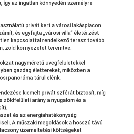
s, így az ingatlan könnyedén személyre
asználatú privát kert a városi lakáspiacon
ámít, és egyfajta „városi villa” életérzést
etlen kapcsolattal rendelkező terasz tovább
tim, zöld környezetet teremtve.
lokzat nagyméretű üvegfelületekkel
ényben gazdag élettereket, miközben a
osi panoráma tárul elénk.
endezése kiemelt privát szférát biztosít, míg
 zöldfelületi arány a nyugalom és a
ti.
észet és az energiahatékonyság
iseli, A műszaki megoldások a hosszú távú
lacsony üzemeltetési költségeket