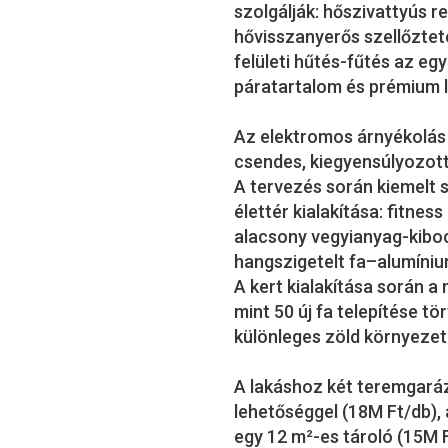
szolgálják: hőszivattyús r
hővisszanyerős szellőztet
felületi hűtés-fűtés az eg
páratartalom és prémium 
Az elektromos árnyékolás é
csendes, kiegyensúlyozott
A tervezés során kiemelt 
élettér kialakítása: fitne
alacsony vegyianyag-kibo
hangszigetelt fa–alumíniu
A kert kialakítása során 
mint 50 új fa telepítése tö
különleges zöld környezet
A lakáshoz két teremgaráz
lehetőséggel (18M Ft/db),
egy 12 m²-es tároló (15M Ft