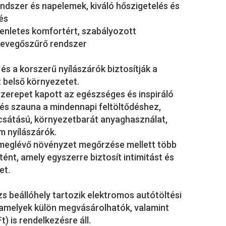
endszer és napelemek, kiváló hőszigetelés és
és
yenletes komfortért, szabályozott
levegőszűrő rendszer
s a korszerű nyílászárók biztosítják a
 belső környezetet.
szerepet kapott az egészséges és inspiráló
ss és szauna a mindennapi feltöltődéshez,
csátású, környezetbarát anyaghasználat,
m nyílászárók.
a meglévő növényzet megőrzése mellett több
rtént, amely egyszerre biztosít intimitást és
et.
s beállóhely tartozik elektromos autótöltési
 amelyek külön megvásárolhatók, valamint
) is rendelkezésre áll.