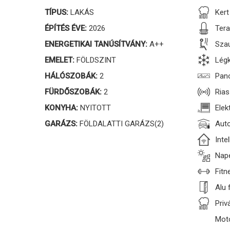
TÍPUS:
LAKÁS
Kert
ÉPÍTÉS ÉVE:
2026
Ter
ENERGETIKAI TANÚSÍTVÁNY:
A++
Sza
EMELET:
FÖLDSZINT
Légk
HÁLÓSZOBÁK:
2
Pan
FÜRDŐSZOBÁK:
2
Rias
KONYHA:
NYITOTT
Elek
GARÁZS:
FÖLDALATTI GARÁZS(2)
Aut
Inte
Nap
Fitn
Alu 
Priv
Moto