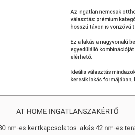
Az ingatlan nemcsak otth
választás: prémium kategór
hosszú távon is vonzóvá t
Ez a lakás a nagyvonalú be
egyedülálló kombinációját 
elérhető.
Ideális választás mindazo
keresik lakás formájában
AT HOME INGATLANSZAKÉRTŐ
0 nm-es kertkapcsolatos lakás 42 nm-es teras