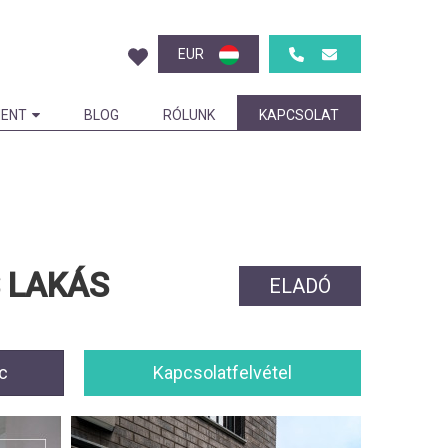
EUR
ENT
BLOG
RÓLUNK
KAPCSOLAT
 LAKÁS
ELADÓ
c
Kapcsolatfelvétel