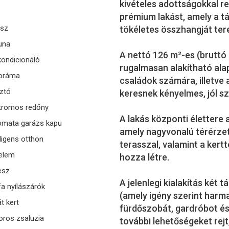
kivételes adottságokkal re
prémium lakást, amely a tá
asz
tökéletes összhangját ter
una
A nettó 126 m²-es (bruttó 
ondicionáló
rugalmasan alakítható alap
oráma
családok számára, illetve
ztó
keresnek kényelmes, jól s
tromos redőny
A lakás központi élettere
omata garázs kapu
amely nagyvonalú térérzete
lligens otthon
terasszal, valamint a kertt
elem
hozza létre.
esz
A jelenlegi kialakítás két
fa nyílászárók
(amely igény szerint harma
át kert
fürdőszobát, gardróbot és
ros zsaluzia
további lehetőségeket rejt