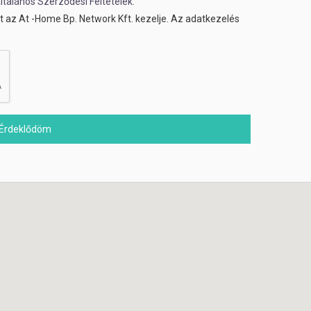
ltalános Szerződési Feltételek.
 az At -Home Bp. Network Kft. kezelje. Az adatkezelés
Érdeklődöm