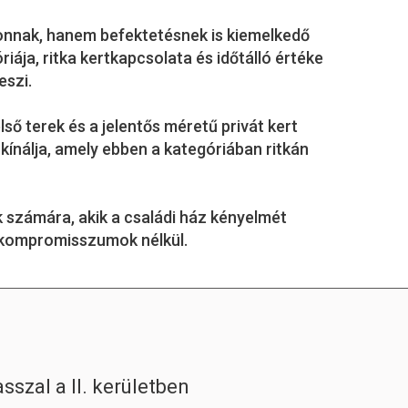
onnak, hanem befektetésnek is kiemelkedő
iája, ritka kertkapcsolata és időtálló értéke
eszi.
lső terek és a jelentős méretű privát kert
kínálja, amely ebben a kategóriában ritkán
k számára, akik a családi ház kényelmét
, kompromisszumok nélkül.
szal a II. kerületben