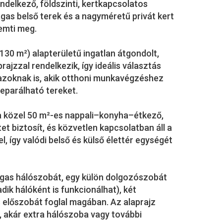
ndelkező, földszinti, kertkapcsolatos
gas belső terek és a nagyméretű privát kert
emti meg.
130 m²) alapterületű ingatlan átgondolt,
rajzzal rendelkezik, így ideális választás
 azoknak is, akik otthoni munkavégzéshez
zeparálható tereket.
 a közel 50 m²-es nappali–konyha–étkező,
t biztosít, és közvetlen kapcsolatban áll a
el, így valódi belső és külső élettér egységét
 tágas hálószobát, egy külön dolgozószobát
dik hálóként is funkcionálhat), két
 előszobát foglal magában. Az alaprajz
, akár extra hálószoba vagy további