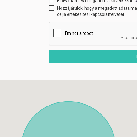
Elolvastam és elfogadom a következőt:
Á
Hozzájárulok, hogy a megadott adataimat
célja értékesítési kapcsolatfelvétel.