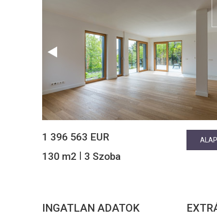
1 396 563 EUR
ALA
|
130 m2
3 Szoba
INGATLAN ADATOK
EXTR