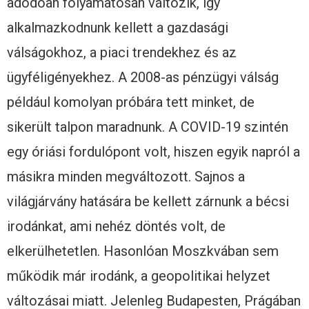
adódóan folyamatosan változik, így
alkalmazkodnunk kellett a gazdasági
válságokhoz, a piaci trendekhez és az
ügyféligényekhez. A 2008-as pénzügyi válság
például komolyan próbára tett minket, de
sikerült talpon maradnunk. A COVID-19 szintén
egy óriási fordulópont volt, hiszen egyik napról a
másikra minden megváltozott. Sajnos a
világjárvány hatására be kellett zárnunk a bécsi
irodánkat, ami nehéz döntés volt, de
elkerülhetetlen. Hasonlóan Moszkvában sem
működik már irodánk, a geopolitikai helyzet
változásai miatt. Jelenleg Budapesten, Prágában