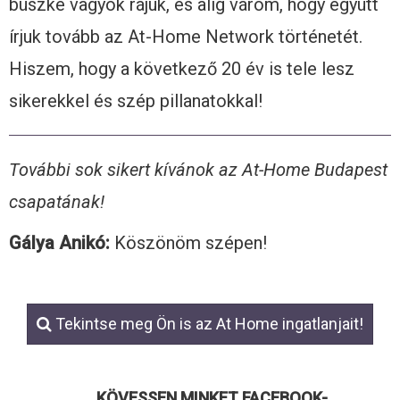
büszke vagyok rájuk, és alig várom, hogy együtt
írjuk tovább az At-Home Network történetét.
Hiszem, hogy a következő 20 év is tele lesz
sikerekkel és szép pillanatokkal!
További sok sikert kívánok az At-Home Budapest
csapatának!
Gálya Anikó:
Köszönöm szépen!
Tekintse meg Ön is az At Home ingatlanjait!
KÖVESSEN MINKET FACEBOOK-