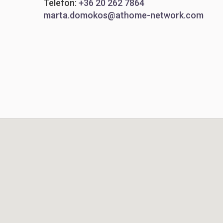
Telefon:
+36 20 262 7864
marta.domokos@athome-network.com