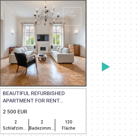
BEAUTIFUL REFURBISHED
TWO-BE
APARTMENT FOR RENT...
APARTMEN
2 500 EUR
2 000 EU
2
2
130
2
Schlafzimmer
Badezimmer
Fläche
Schlafzim