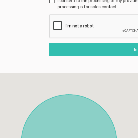
I consent to the processing of my provid
processing is for sales contact.
I