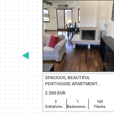
T WITH
SPACIOUS, BEAUTIFUL
PENTHOUSE APARTMENT...
2 200 EUR
75
2
1
160
Fläche
Schlafzimmer
Badezimmer
Fläche