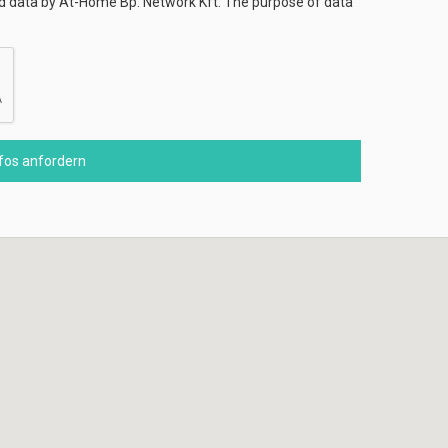
ed data by At-Home Bp. Network Kft. The purpose of data
nfos anfordern