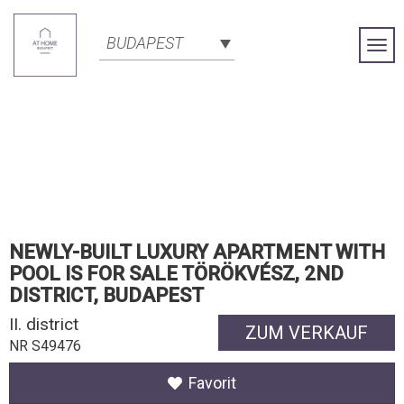
BUDAPEST
Togg
Navi
NEWLY-BUILT LUXURY APARTMENT WITH
POOL IS FOR SALE TÖRÖKVÉSZ, 2ND
DISTRICT, BUDAPEST
II. district
ZUM VERKAUF
NR S49476
Favorit