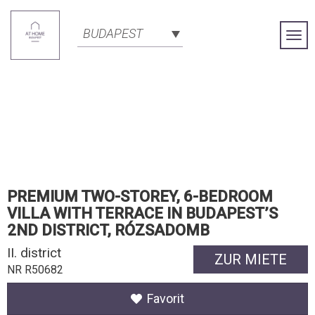
BUDAPEST
Togg
Navi
PREMIUM TWO-STOREY, 6-BEDROOM
VILLA WITH TERRACE IN BUDAPEST’S
2ND DISTRICT, RÓZSADOMB
II. district
ZUR MIETE
NR R50682
Favorit