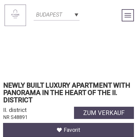
BUDAPEST
Togg
Navi
NEWLY BUILT LUXURY APARTMENT WITH
PANORAMA IN THE HEART OF THE II.
DISTRICT
II. district
ZUM VERKAUF
NR S48891
Favorit