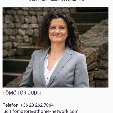
FÖMÖTÖR JUDIT
Telefon:
+36 20 262 7864
judit.fomotor@athome-network.com