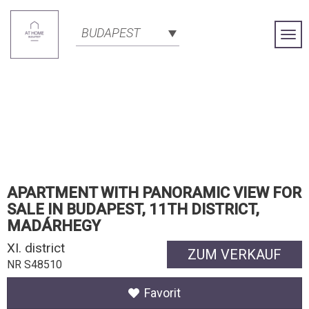
BUDAPEST
Togg
Navi
APARTMENT WITH PANORAMIC VIEW FOR
SALE IN BUDAPEST, 11TH DISTRICT,
MADÁRHEGY
XI. district
ZUM VERKAUF
NR S48510
Favorit