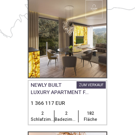
NEWLY BUILT
ZUM VERKAUF
LUXURY APARTMENT F...
1 366 117 EUR
2
2
182
Schlafzimmer
Badezimmer
Fläche