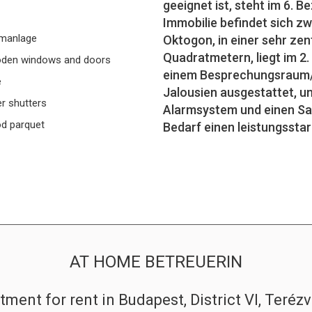
geeignet ist, steht im 6. 
Immobilie befindet sich 
rmanlage
Oktogon, in einer sehr zen
Quadratmetern, liegt im 2
den windows and doors
einem Besprechungsraum/Fl
e
Jalousien ausgestattet, u
er shutters
Alarmsystem und einen Saf
d parquet
Bedarf einen leistungssta
AT HOME BETREUERIN
tment for rent in Budapest, District VI, Terézv