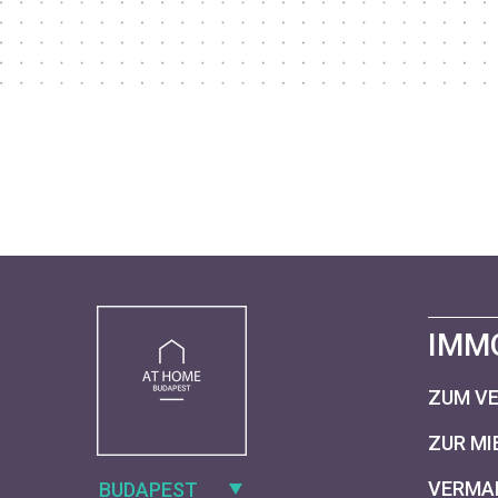
IMM
ZUM V
ZUR MI
VERMAR
BUDAPEST