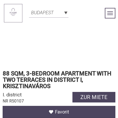
BUDAPEST
Togg
Navi
88 SQM, 3-BEDROOM APARTMENT WITH
TWO TERRACES IN DISTRICT I,
KRISZTINAVÁROS
I. district
ZUR MIETE
NR R50107
Favorit