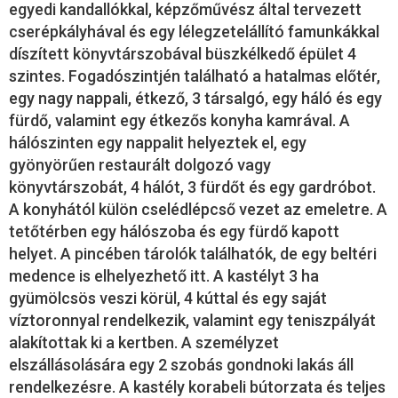
egyedi kandallókkal, képzőművész által tervezett
cserépkályhával és egy lélegzetelállító famunkákkal
díszített könyvtárszobával büszkélkedő épület 4
szintes. Fogadószintjén található a hatalmas előtér,
egy nagy nappali, étkező, 3 társalgó, egy háló és egy
fürdő, valamint egy étkezős konyha kamrával. A
hálószinten egy nappalit helyeztek el, egy
gyönyörűen restaurált dolgozó vagy
könyvtárszobát, 4 hálót, 3 fürdőt és egy gardróbot.
A konyhától külön cselédlépcső vezet az emeletre. A
tetőtérben egy hálószoba és egy fürdő kapott
helyet. A pincében tárolók találhatók, de egy beltéri
medence is elhelyezhető itt. A kastélyt 3 ha
gyümölcsös veszi körül, 4 kúttal és egy saját
víztoronnyal rendelkezik, valamint egy teniszpályát
alakítottak ki a kertben. A személyzet
elszállásolására egy 2 szobás gondnoki lakás áll
rendelkezésre. A kastély korabeli bútorzata és teljes