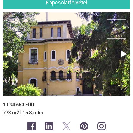
Kapcsolatfelvétel
1 094 650 EUR
|
773 m2
15 Szoba