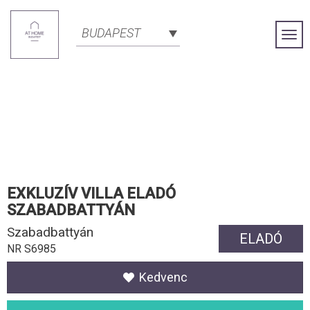
BUDAPEST
Togg
Navi
EXKLUZÍV VILLA ELADÓ
SZABADBATTYÁN
Szabadbattyán
ELADÓ
NR S6985
Kedvenc