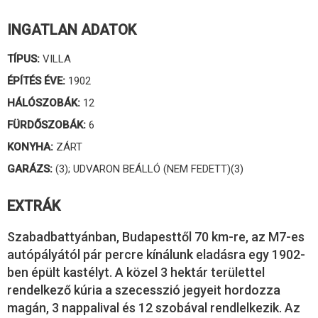
INGATLAN ADATOK
TÍPUS:
VILLA
ÉPÍTÉS ÉVE:
1902
HÁLÓSZOBÁK:
12
FÜRDŐSZOBÁK:
6
KONYHA:
ZÁRT
GARÁZS:
(3); UDVARON BEÁLLÓ (NEM FEDETT)(3)
EXTRÁK
Szabadbattyánban, Budapesttől 70 km-re, az M7-es
autópályától pár percre kínálunk eladásra egy 1902-
ben épült kastélyt. A közel 3 hektár területtel
rendelkező kúria a szecesszió jegyeit hordozza
magán, 3 nappalival és 12 szobával rendlelkezik. Az