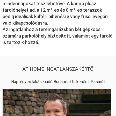
mindennapokat tesz lehetővé. A kamra plusz
tárolóhelyet ad, a 12 m²-es és 8 m²-es teraszok
pedig ideálisak kültéri pihenésre vagy friss levegőn
való kikapcsolódásra.
Az ingatlanhoz a teremgarázsban két gépkocsi
számára parkolóhely biztosított, valamint egy tároló
is tartozik hozzá.
AT HOME INGATLANSZAKÉRTŐ
Napfényes lakás kiadó Budapest II. kerület, Pasarét