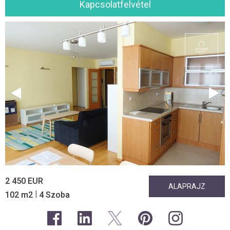
Kapcsolatfelvétel
2 450 EUR
ALAPRAJZ
|
102 m2
4 Szoba