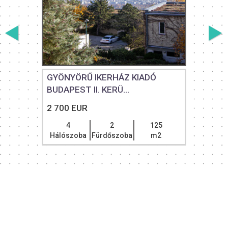
GYÖNYÖRŰ IKERHÁZ KIADÓ
BUDAPEST II. KERÜ...
2 700 EUR
4
2
125
Hálószoba
Fürdőszoba
m2