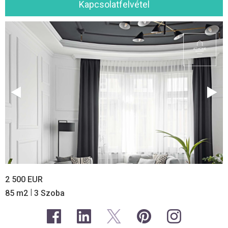
Kapcsolatfelvétel
2 500 EUR
|
85 m2
3 Szoba