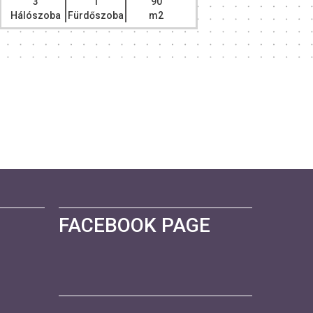
3
1
90
4
Hálószoba
Fürdőszoba
m2
Hálószob
FACEBOOK PAGE