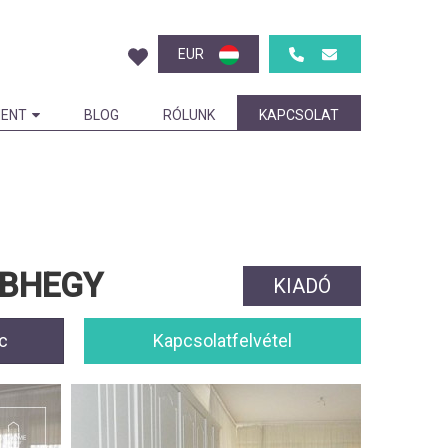
EUR
ENT
BLOG
RÓLUNK
KAPCSOLAT
ÁBHEGY
KIADÓ
c
Kapcsolatfelvétel