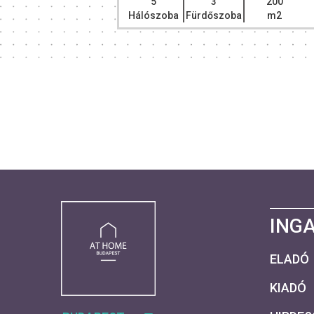
110
5
3
200
m2
Hálószoba
Fürdőszoba
m2
ING
ELADÓ
KIADÓ