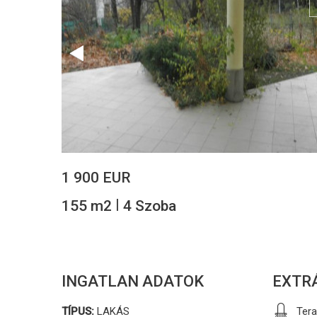
1 900 EUR
|
155 m2
4 Szoba
INGATLAN ADATOK
EXTR
TÍPUS:
LAKÁS
Ter