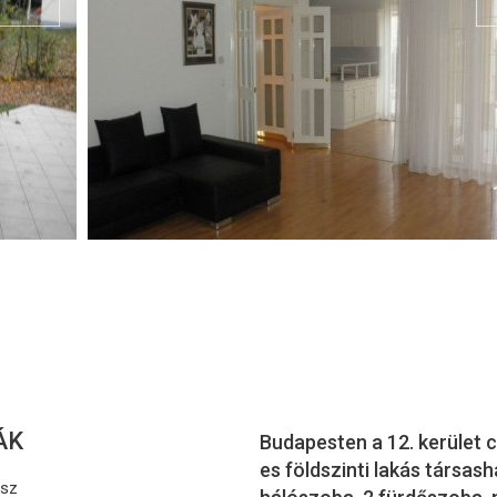
ÁK
Budapesten a 12. kerület
es földszinti lakás társash
asz