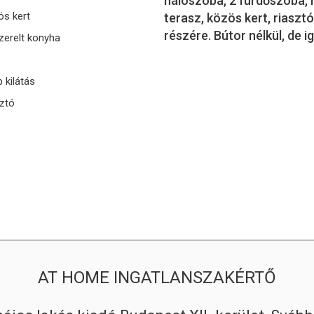
hálószoba, 2 fürdőszoba,
s kert
terasz, közös kert, riaszt
részére. Bútor nélkül, de ig
zerelt konyha
 kilátás
ztó
AT HOME INGATLANSZAKÉRTŐ