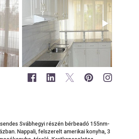
 csendes Svábhegyi részén bérbeadó 155nm-
ázban. Nappali, felszerelt amerikai konyha, 3