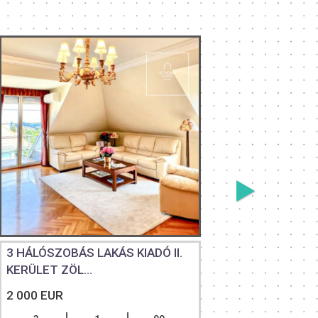
3 HÁLÓSZOBÁS LAKÁS KIADÓ II.
FELÚJÍT
KERÜLET ZÖL...
4 HÁLÓSZ
2 000 EUR
2 000 EU