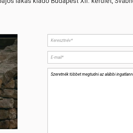
ájos lakás kiadó Budapest XII. kerület, Sváb