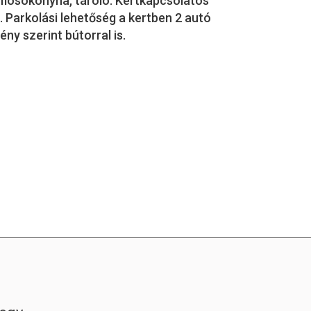
 mosókonyha, tároló. Kertkapcsolatos
ó. Parkolási lehetőség a kertben 2 autó
ény szerint bútorral is.