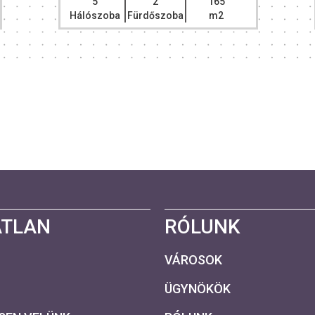
5
2
165
Hálószoba
Fürdőszoba
m2
ATLAN
RÓLUNK
VÁROSOK
ÜGYNÖKÖK