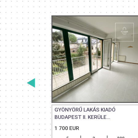
S KIADÓ
GYÖNYÖRŰ LAKÁS KIADÓ
BUDAPEST II. KERÜLE...
1 700 EUR