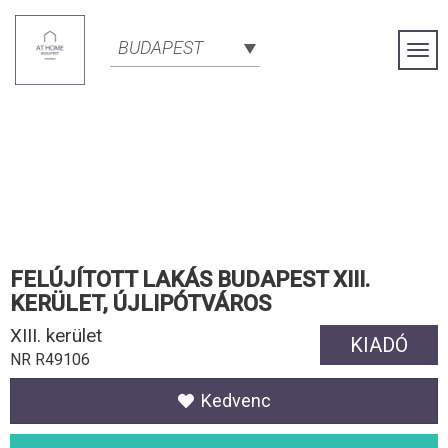
BUDAPEST
Togg
Navi
FELÚJÍTOTT LAKÁS BUDAPEST XIII.
KERÜLET, ÚJLIPÓTVÁROS
XIII. kerület
KIADÓ
NR R49106
Kedvenc