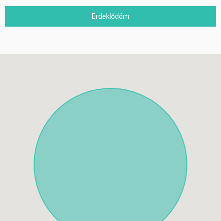
Érdeklődöm