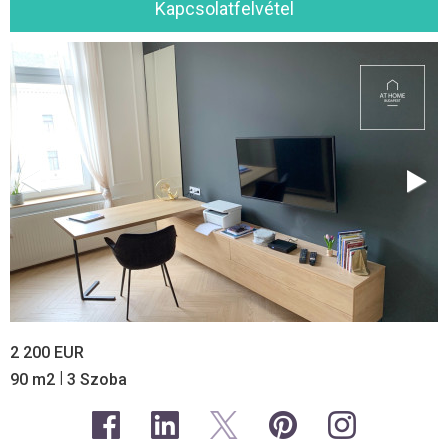
Kapcsolatfelvétel
2 200 EUR
|
90 m2
3 Szoba