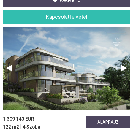
Kedvenc
Kapcsolatfelvétel
1 309 140 EUR
ALAPRAJZ
|
122 m2
4 Szoba