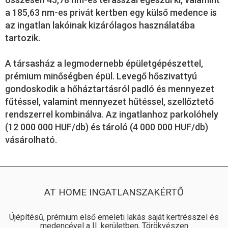
a 185,63 nm-es privát kertben egy külső medence is
az ingatlan lakóinak kizárólagos használatába
tartozik.
A társasház a legmodernebb épületgépészettel,
prémium minőségben épül. Levegő hőszivattyú
gondoskodik a hőháztartásról padló és mennyezet
fűtéssel, valamint mennyezet hűtéssel, szellőztető
rendszerrel kombinálva. Az ingatlanhoz parkolóhely
(12 000 000 HUF/db) és tároló (4 000 000 HUF/db)
vásárolható.
AT HOME INGATLANSZAKÉRTŐ
Újépítésű, prémium első emeleti lakás saját kertrésszel és
medencével a II. kerületben, Törökvészen