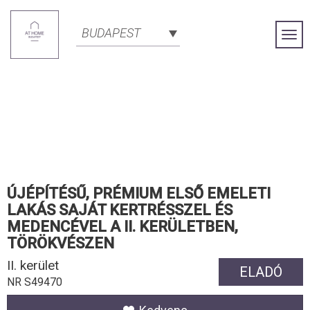
BUDAPEST
Togg
Navi
ÚJÉPÍTÉSŰ, PRÉMIUM ELSŐ EMELETI
LAKÁS SAJÁT KERTRÉSSZEL ÉS
MEDENCÉVEL A II. KERÜLETBEN,
TÖRÖKVÉSZEN
II. kerület
ELADÓ
NR S49470