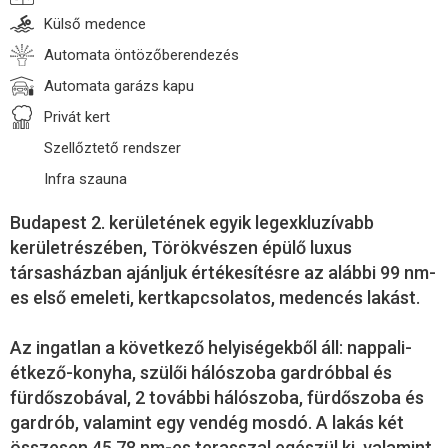
Külső medence
Automata öntözőberendezés
Automata garázs kapu
Privát kert
Szellőztető rendszer
Infra szauna
Budapest 2. kerületének egyik legexkluzívabb
kerületrészében, Törökvészen épülő luxus
társasházban ajánljuk értékesítésre az alábbi 99 nm-
es első emeleti, kertkapcsolatos, medencés lakást.
Az ingatlan a következő helyiségekből áll: nappali-
étkező-konyha, szülői hálószoba gardróbbal és
fürdőszobával, 2 további hálószoba, fürdőszoba és
gardrób, valamint egy vendég mosdó. A lakás két
összesen 45,78 nm-es terasszal egészül ki, valamint