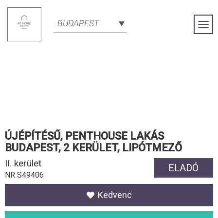
BUDAPEST
Togg
Navi
ÚJÉPÍTÉSŰ, PENTHOUSE LAKÁS
BUDAPEST, 2 KERÜLET, LIPÓTMEZŐ
II. kerület
ELADÓ
NR S49406
Kedvenc