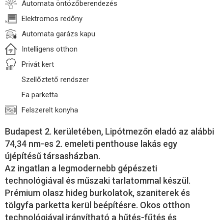
Automata öntözőberendezés
Elektromos redőny
Automata garázs kapu
Intelligens otthon
Privát kert
Szellőztető rendszer
Fa parketta
Felszerelt konyha
Budapest 2. kerületében, Lipótmezőn eladó az alábbi
74,34 nm-es 2. emeleti penthouse lakás egy
újépítésű társasházban.
Az ingatlan a legmodernebb gépészeti
technológiával és műszaki tarlatommal készül.
Prémium olasz hideg burkolatok, szaniterek és
tölgyfa parketta kerül beépítésre. Okos otthon
technológiával irányítható a hűtés-fűtés és