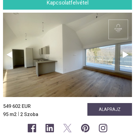
Kapcsolatfelvétel
549 602 EUR
ALAPRAJZ
|
95 m2
2 Szoba