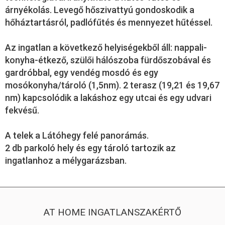
árnyékolás. Levegő hőszivattyú gondoskodik a
hőháztartásról, padlófűtés és mennyezet hűtéssel.
Az ingatlan a következő helyiségekből áll: nappali-
konyha-étkező, szülői hálószoba fürdőszobával és
gardróbbal, egy vendég mosdó és egy
mosókonyha/tároló (1,5nm). 2 terasz (19,21 és 19,67
nm) kapcsolódik a lakáshoz egy utcai és egy udvari
fekvésű.
A telek a Látóhegy felé panorámás.
2 db parkoló hely és egy tároló tartozik az
ingatlanhoz a mélygarázsban.
AT HOME INGATLANSZAKÉRTŐ