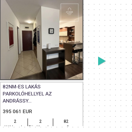
82NM-ES LAKÁS
FELÚJÍT
PARKOLÓHELLYEL AZ
LAKÁS EL
ANDRÁSSY...
389 574 
395 061 EUR
2
Hálószob
2
2
82
Hálószoba
Fürdőszoba
m2