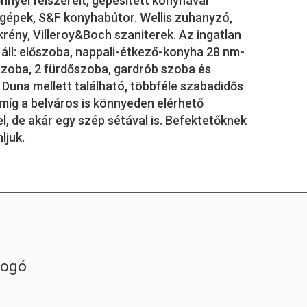
nyel felszerelt, gépesített konyhával
 gépek, S&F konyhabútor. Wellis zuhanyzó,
ény, Villeroy&Boch szaniterek. Az ingatlan
 áll: előszoba, nappali-étkező-konyha 28 nm-
ószoba, 2 fürdőszoba, gardrób szoba és
Duna mellett található, többféle szabadidős
míg a belváros is könnyeden elérhető
, de akár egy szép sétával is. Befektetőknek
ljuk.
fogó