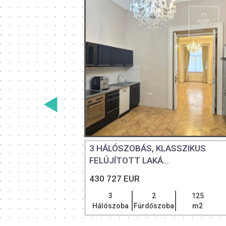
I LAKÁS
3 HÁLÓSZOBÁS, KLASSZIKUS
FELÚJÍTOTT LAKÁ...
430 727 EUR
103
3
2
125
m2
Hálószoba
Fürdőszoba
m2