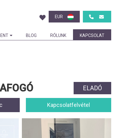
EUR
ENT
BLOG
RÓLUNK
KAPCSOLAT
IZAFOGÓ
ELADÓ
c
Kapcsolatfelvétel