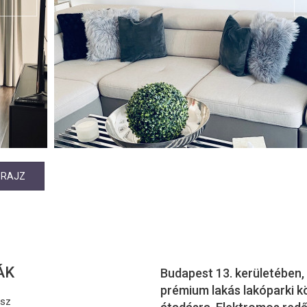
PRAJZ
ÁK
Budapest 13. kerületében,
prémium lakás lakóparki k
asz