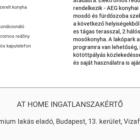
átadásra. Elektromos redőn
zerelt konyha
rendelkezik - AEG konyhai
mosdó és fürdőszoba szekr
a következő helyiségekből
ondicionáló
es tágas terasszal, 2 hál
tromos redőny
mosókonyha. A lakópark a 
ós kaputelefon
programra van lehetőség, 
kötöttpályás közlekedéssel
és saját használatra is aján
AT HOME INGATLANSZAKÉRTŐ
mium lakás eladó, Budapest, 13. kerület, Viza