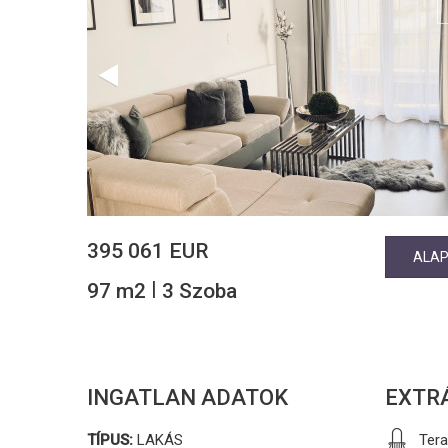
395 061 EUR
ALA
|
97 m2
3 Szoba
INGATLAN ADATOK
EXTR
TÍPUS:
LAKÁS
Ter