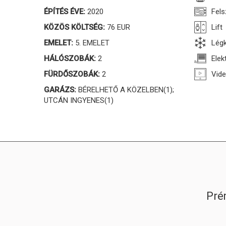
ÉPÍTÉS ÉVE:
2020
Fels
KÖZÖS KÖLTSÉG:
76 EUR
Lift
EMELET:
5. EMELET
Légk
HÁLÓSZOBÁK:
2
Elek
FÜRDŐSZOBÁK:
2
Vide
GARÁZS:
BÉRELHETŐ A KÖZELBEN(1);
UTCÁN INGYENES(1)
Pré