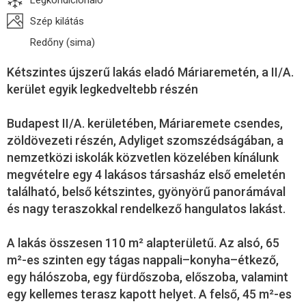
Légkondicionáló
Szép kilátás
Redőny (sima)
Kétszintes újszerű lakás eladó Máriaremetén, a II/A.
kerület egyik legkedveltebb részén
Budapest II/A. kerületében, Máriaremete csendes,
zöldövezeti részén, Adyliget szomszédságában, a
nemzetközi iskolák közvetlen közelében kínálunk
megvételre egy 4 lakásos társasház első emeletén
található, belső kétszintes, gyönyörű panorámával
és nagy teraszokkal rendelkező hangulatos lakást.
A lakás összesen 110 m² alapterületű. Az alsó, 65
m²-es szinten egy tágas nappali–konyha–étkező,
egy hálószoba, egy fürdőszoba, előszoba, valamint
egy kellemes terasz kapott helyet. A felső, 45 m²-es