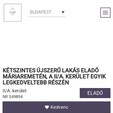
BUDAPEST
Togg
Navi
KÉTSZINTES ÚJSZERŰ LAKÁS ELADÓ
MÁRIAREMETÉN, A II/A. KERÜLET EGYIK
LEGKEDVELTEBB RÉSZÉN
II/A. kerület
ELADÓ
NR S49894
Kedvenc