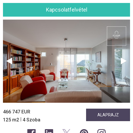
Kapcsolatfelvétel
466 747 EUR
ALAPRAJZ
|
125 m2
4 Szoba