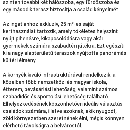
szinten további két hálószoba, egy fürdőszoba és
egy második terasz biztosítja a család kényelmét.
Az ingatlanhoz exkluzív, 25 m²-es saját
kerthasználat tartozik, amely tökéletes helyszínt
nyújt pihenésre, kikapcsolódásra vagy akár
gyermekek számára szabadtéri játékra. Ezt egészíti
ki a nagy alapterületű teraszok nyújtotta panorámás
kültéri élmény.
A környék kiváló infrastruktúrával rendelkezik: a
közelben több nemzetközi és magyar iskola,
étterem, bevásárlási lehetőség, valamint számos
szabadidős és sportolási lehetőség található.
Elhelyezkedésének köszönhetően ideális választás
családok számára, illetve azoknak, akik nyugodt,
zöld környezetben szeretnének élni, mégis könnyen
elérhető távolságra a belvárostól.