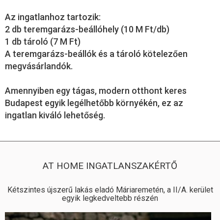
Az ingatlanhoz tartozik:
2 db teremgarázs-beállóhely (10 M Ft/db)
1 db tároló (7 M Ft)
A teremgarázs-beállók és a tároló kötelezően
megvásárlandók.
Amennyiben egy tágas, modern otthont keres
Budapest egyik legélhetőbb környékén, ez az
ingatlan kiváló lehetőség.
AT HOME INGATLANSZAKÉRTŐ
Kétszintes újszerű lakás eladó Máriaremetén, a II/A. kerület
egyik legkedveltebb részén