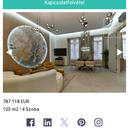
Kapcsolatfelvétel
787 118 EUR
|
103 m2
4 Szoba