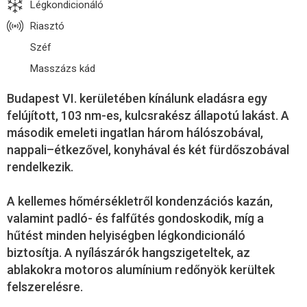
Légkondicionáló
Riasztó
Széf
Masszázs kád
Budapest VI. kerületében kínálunk eladásra egy
felújított, 103 nm-es, kulcsrakész állapotú lakást. A
második emeleti ingatlan három hálószobával,
nappali–étkezővel, konyhával és két fürdőszobával
rendelkezik.
A kellemes hőmérsékletről kondenzációs kazán,
valamint padló- és falfűtés gondoskodik, míg a
hűtést minden helyiségben légkondicionáló
biztosítja. A nyílászárók hangszigeteltek, az
ablakokra motoros alumínium redőnyök kerültek
felszerelésre.