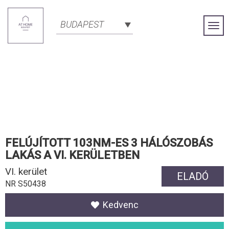
BUDAPEST
Togg
Navi
FELÚJÍTOTT 103NM-ES 3 HÁLÓSZOBÁS
LAKÁS A VI. KERÜLETBEN
VI. kerület
ELADÓ
NR S50438
Kedvenc