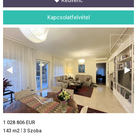
Kedvenc
Kapcsolatfelvétel
1 028 806 EUR
|
143 m2
3 Szoba