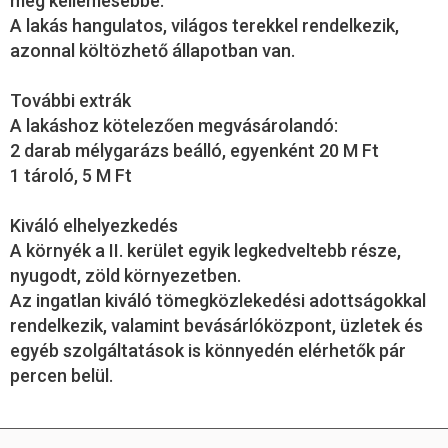
még kellemesebbé.
A lakás hangulatos, világos terekkel rendelkezik,
azonnal költözhető állapotban van.
További extrák
A lakáshoz kötelezően megvásárolandó:
2 darab mélygarázs beálló, egyenként 20 M Ft
1 tároló, 5 M Ft
Kiváló elhelyezkedés
A környék a II. kerület egyik legkedveltebb része,
nyugodt, zöld környezetben.
Az ingatlan kiváló tömegközlekedési adottságokkal
rendelkezik, valamint bevásárlóközpont, üzletek és
egyéb szolgáltatások is könnyedén elérhetők pár
percen belül.