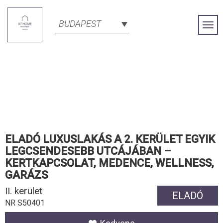
BUDAPEST
Togg
Navi
ELADÓ LUXUSLAKÁS A 2. KERÜLET EGYIK
LEGCSENDESEBB UTCÁJÁBAN –
KERTKAPCSOLAT, MEDENCE, WELLNESS,
GARÁZS
II. kerület
ELADÓ
NR S50401