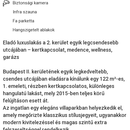
Biztonsági kamera
Infra szauna
Fa parketta
Hangszigetelt ablakok
Eladó luxuslakás a 2. kerület egyik legcsendesebb
utcájában – kertkapcsolat, medence, wellness,
garázs
Budapest II. kerületének egyik legkedveltebb,
csendes utcájában eladásra kínálunk egy 122 m²-es,
1. emeleti, részben kertkapcsolatos, különleges
hangulatú lakást, mely 2015-ben teljes körű
felújításon esett át.
Az ingatlan egy elegáns villaparkban helyezkedik el,
amely megőrizte klasszikus stílusjegyeit, ugyanakkor
modern kivitelezéssel és magas szintű extra
felszereltséggel rendelkezik.