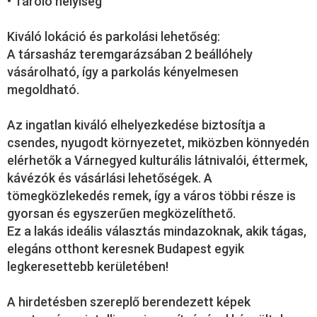
• Tároló helyiség
Kiváló lokáció és parkolási lehetőség:
A társasház teremgarázsában 2 beállóhely
vásárolható, így a parkolás kényelmesen
megoldható.
Az ingatlan kiváló elhelyezkedése biztosítja a
csendes, nyugodt környezetet, miközben könnyedén
elérhetők a Várnegyed kulturális látnivalói, éttermek,
kávézók és vásárlási lehetőségek. A
tömegközlekedés remek, így a város többi része is
gyorsan és egyszerűen megközelíthető.
Ez a lakás ideális választás mindazoknak, akik tágas,
elegáns otthont keresnek Budapest egyik
legkeresettebb kerületében!
A hirdetésben szereplő berendezett képek