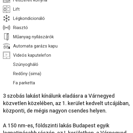
Felszerelt konyha
Lift
Légkondicionáló
Riasztó
Műanyag nyílászárók
Automata garázs kapu
Videós kaputelefon
Szúnyogháló
Redőny (sima)
Fa parketta
3 szobás lakást kínálunk eladásra a Várnegyed
közvetlen közelében, az 1. kerület kedvelt utcájában,
központi, de mégis nagyon csendes helyen.
A 150 nm-es, földszinti lakás Budapest egyik
legpatinásabb részén, az I. kerületben, a Várnegyed