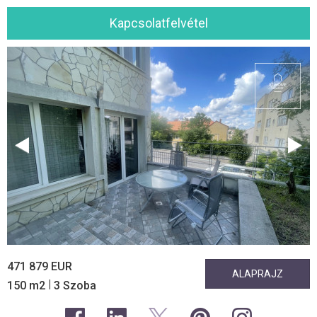
Kapcsolatfelvétel
471 879 EUR
ALAPRAJZ
|
150 m2
3 Szoba