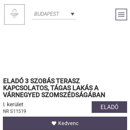
BUDAPEST
Togg
Navi
ELADÓ 3 SZOBÁS TERASZ
KAPCSOLATOS, TÁGAS LAKÁS A
VÁRNEGYED SZOMSZÉDSÁGÁBAN
I. kerület
ELADÓ
NR S11519
Kedvenc