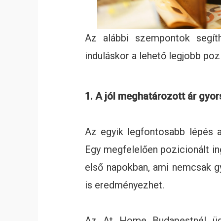
Az alábbi szempontok segít
induláskor a lehető legjobb poz
1. A jól meghatározott ár gyors
Az egyik legfontosabb lépés a
Egy megfelelően pozicionált in
első napokban, ami nemcsak gy
is eredményezhet.
Az At Home Budapestnél ügyf