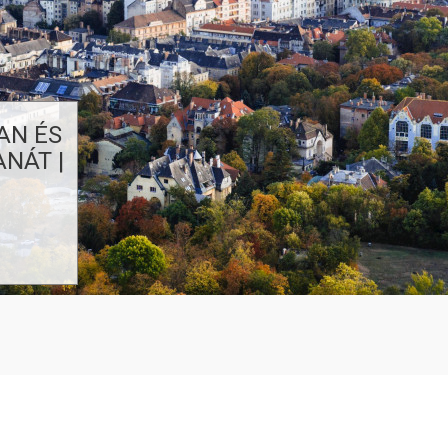
AN ÉS
NÁT |