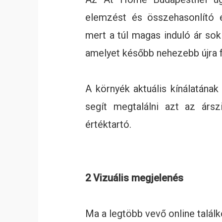
elemzést és összehasonlító é
mert a túl magas induló ár sok
amelyet később nehezebb újra f
A környék aktuális kínálatának
segít megtalálni azt az ársz
értéktartó.
2 Vizuális megjelenés
Ma a legtöbb vevő online találko