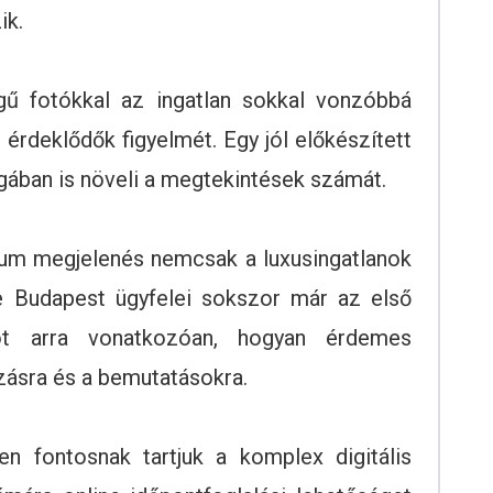
ik.
égű fotókkal az ingatlan sokkal vonzóbbá
z érdeklődők figyelmét. Egy jól előkészített
ában is növeli a megtekintések számát.
ium megjelenés nemcsak a luxusingatlanok
 Budapest ügyfelei sokszor már az első
sot arra vonatkozóan, hogyan érdemes
ózásra és a bemutatásokra.
 fontosnak tartjuk a komplex digitális