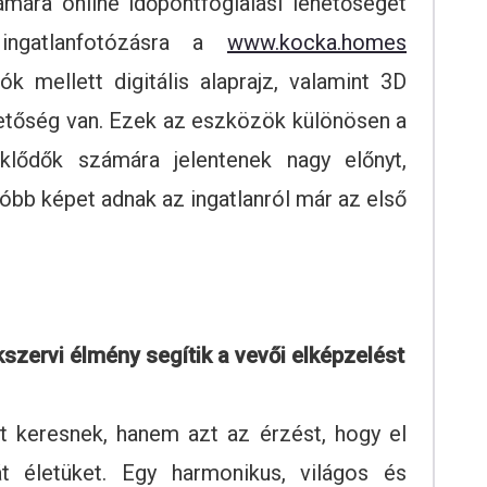
ámára online időpontfoglalási lehetőséget
s ingatlanfotózásra a
www.kocka.homes
tók mellett digitális alaprajz, valamint 3D
lehetőség van. Ezek az eszközök különösen a
eklődők számára jelentenek nagy előnyt,
tóbb képet adnak az ingatlanról már az első
ékszervi élmény segítik a vevői elképzelést
t keresnek, hanem azt az érzést, hogy el
t életüket. Egy harmonikus, világos és