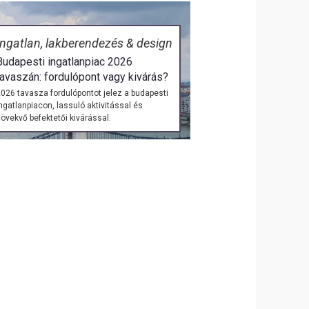
Ingatlan, lakberendezés & design
Budapesti ingatlanpiac 2026
tavaszán: fordulópont vagy kivárás?
026 tavasza fordulópontot jelez a budapesti
ngatlanpiacon, lassuló aktivitással és
övekvő befektetői kivárással.