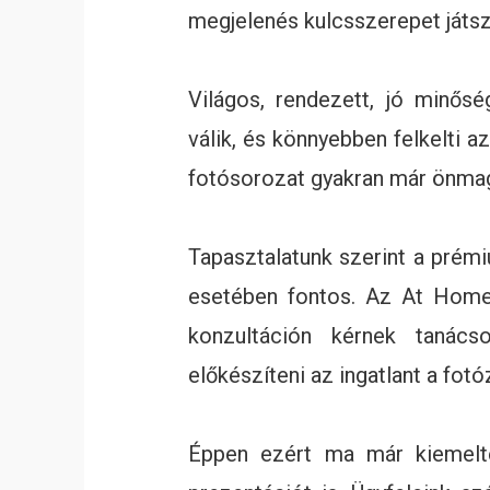
megjelenés kulcsszerepet játsz
Világos, rendezett, jó minős
válik, és könnyebben felkelti a
fotósorozat gyakran már önmag
Tapasztalatunk szerint a prém
esetében fontos. Az At Home
konzultáción kérnek tanác
előkészíteni az ingatlant a fot
Éppen ezért ma már kiemelten