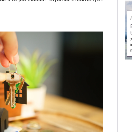
2
i
n