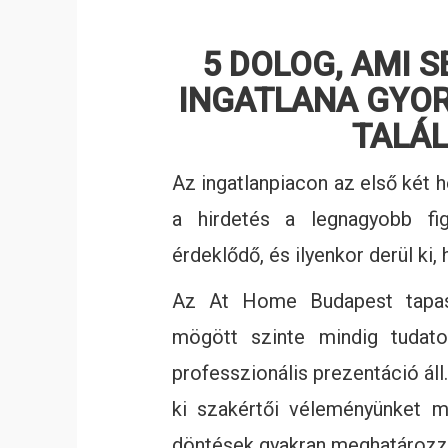
5 DOLOG, AMI 
INGATLANA GYO
TALÁ
Az ingatlanpiacon az első két h
a hirdetés a legnagyobb fi
érdeklődő, és ilyenkor derül ki, 
Az At Home Budapest tapaszt
mögött szinte mindig tudatos
professzionális prezentáció áll
ki szakértői véleményünket m
döntések gyakran meghatározzá