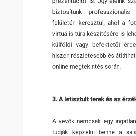
prezentációt is. Ügyfeleink sz
biztosítunk professzionáli
felületén keresztül, ahol a fo
virtuális túra készítésére is 
külföldi vagy befektetői érd
hiszen részletesebb és átlátha
online megtekintés során.
3. A letisztult terek és az érz
A vevők nemcsak egy ingatlan
tudják képzelni benne a sajá