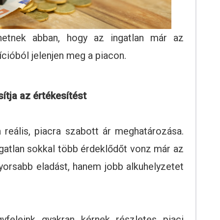
hetnek abban, hogy az ingatlan már az
ícióból jelenjen meg a piacon.
ítja az értékesítést
 reális, piacra szabott ár meghatározása.
gatlan sokkal több érdeklődőt vonz már az
orsabb eladást, hanem jobb alkuhelyzetet
eleink gyakran kérnek részletes piaci