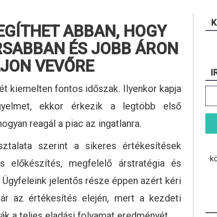
K
SEGÍTHET ABBAN, HOGY
RSABBAN ÉS JOBB ÁRON
LJON VEVŐRE
I
ét kiemelten fontos időszak. Ilyenkor kapja
gyelmet, ekkor érkezik a legtöbb első
hogyan reagál a piac az ingatlanra.
alata szerint a sikeres értékesítések
k
 előkészítés, megfelelő árstratégia és
. Ügyfeleink jelentős része éppen azért kéri
ár az értékesítés elején, mert a kezdeti
k a teljes eladási folyamat eredményét.